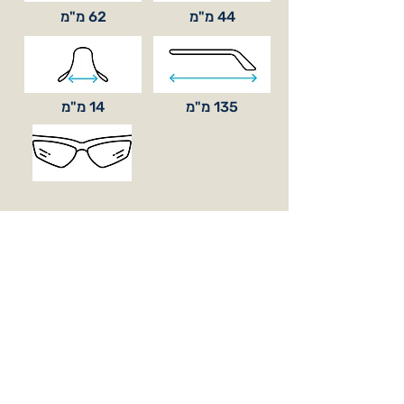
44 מ"מ
62 מ"מ
135 מ"מ
14 מ"מ
סוג עדשה
בסיס קימור
BASE 8
כלול באריזה
עדשות אופציונאליות (בהזמנה מיוחדת)