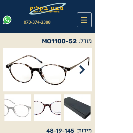
073-374-2388
מודל:
MO1100-52
מידות:
48-19-145