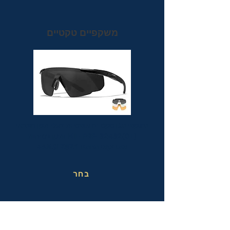
משקפיים טקטיים
משקפי מגן טקטיים אופטיות בעלי תקן הצבאי
MIL-PRF-32432(GL) ותקן בטיחות
אמריקאי מחמיר ANSI Z87.1+
בחר
משקפי בטיחות בעבודה