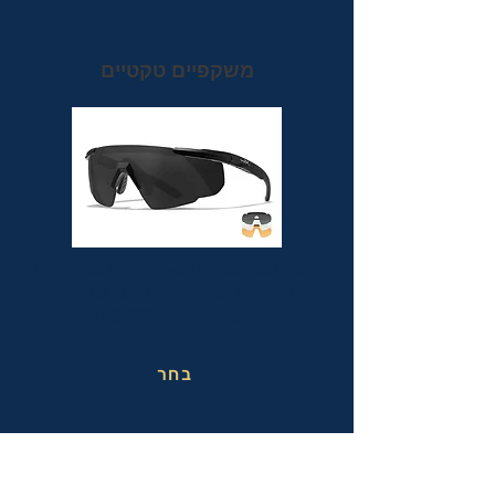
משקפיים טקטיים
משקפי מגן טקטיים אופטיות בעלי תקן הצבאי
MIL-PRF-32432(GL) ותקן בטיחות
אמריקאי מחמיר ANSI Z87.1+
בחר
משקפי בטיחות בעבודה