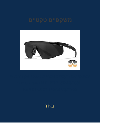
משקפיים טקטיים
משקפי מגן טקטיים אופטיות בעלי תקן הצבאי
MIL-PRF-32432(GL) ותקן בטיחות
אמריקאי מחמיר ANSI Z87.1+
בחר
משקפי בטיחות בעבודה