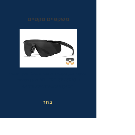
משקפיים טקטיים
משקפי מגן טקטיים אופטיות בעלי תקן הצבאי
MIL-PRF-32432(GL) ותקן בטיחות
אמריקאי מחמיר ANSI Z87.1+
בחר
משקפי בטיחות בעבודה