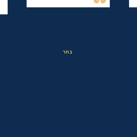
משקפי מגן טקטיים אופטיות בעלי תקן הצבאי
משק
ופי
MIL-PRF-32432(GL) ותקן בטיחות אמריקאי
מחמיר ANSI Z87.1+
בחר