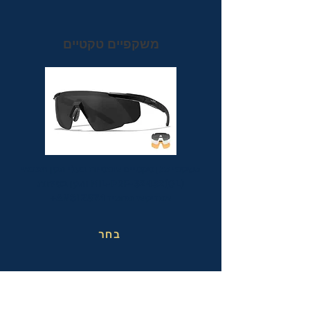
משקפיים טקטיים
משקפי מגן טקטיים אופטיות בעלי תקן הצבאי
MIL-PRF-32432(GL) ותקן בטיחות
אמריקאי מחמיר ANSI Z87.1+
בחר
משקפי בטיחות בעבודה