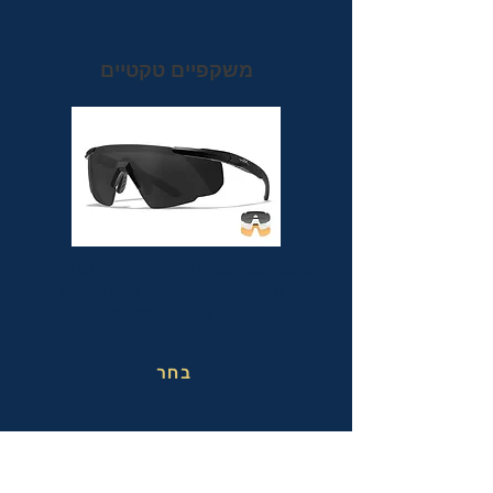
משקפיים טקטיים
משקפי מגן טקטיים אופטיות בעלי תקן הצבאי
MIL-PRF-32432(GL) ותקן בטיחות
אמריקאי מחמיר ANSI Z87.1+
בחר
משקפי בטיחות בעבודה