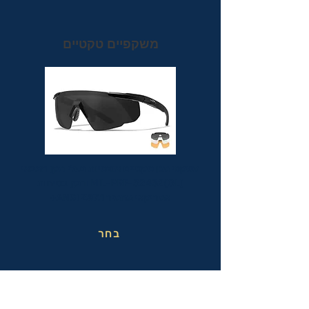
משקפיים טקטיים
משקפי מגן טקטיים אופטיות בעלי תקן הצבאי
MIL-PRF-32432(GL) ותקן בטיחות
אמריקאי מחמיר ANSI Z87.1+
בחר
משקפי בטיחות בעבודה