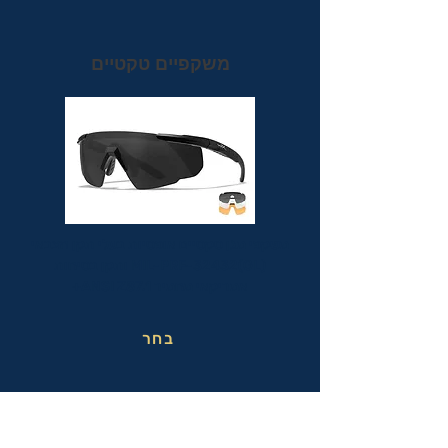
משקפיים טקטיים
משקפי מגן טקטיים אופטיות בעלי תקן הצבאי
MIL-PRF-32432(GL) ותקן בטיחות
אמריקאי מחמיר ANSI Z87.1+
בחר
משקפי בטיחות בעבודה