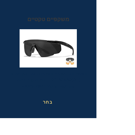
משקפיים טקטיים
משקפי מגן טקטיים אופטיות בעלי תקן הצבאי
MIL-PRF-32432(GL) ותקן בטיחות
אמריקאי מחמיר ANSI Z87.1+
בחר
משקפי בטיחות בעבודה