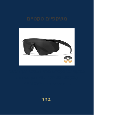
משקפיים טקטיים
משקפי מגן טקטיים אופטיות בעלי תקן הצבאי
MIL-PRF-32432(GL) ותקן בטיחות
אמריקאי מחמיר ANSI Z87.1+
בחר
משקפי בטיחות בעבודה