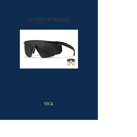
משקפיים טקטיים
משקפי מגן טקטיים אופטיות בעלי תקן הצבאי
MIL-PRF-32432(GL) ותקן בטיחות
אמריקאי מחמיר ANSI Z87.1+
בחר
משקפי בטיחות בעבודה