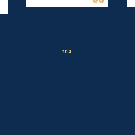
משקפי מגן טקטיים אופטיות בעלי תקן הצבאי
משק
ופי
MIL-PRF-32432(GL) ותקן בטיחות אמריקאי
מחמיר ANSI Z87.1+
בחר