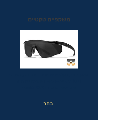
משקפיים טקטיים
משקפי מגן טקטיים אופטיות בעלי תקן הצבאי
MIL-PRF-32432(GL) ותקן בטיחות
אמריקאי מחמיר ANSI Z87.1+
בחר
משקפי בטיחות בעבודה