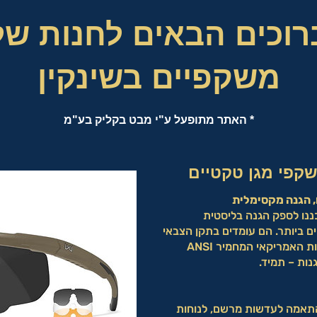
רוכים הבאים לחנות של
משקפיים בשינקין
* האתר מתופעל ע"י מבט בקליק בע"מ
, הגנה מקסימלית
-WX Saber Advanced תוכננו לספק הגנה בליסטית
ם ביותר. הם עומדים בתקן הצבאי
MIL-PRF-32432(GL) ובתקן הבטיחות האמריקאי המחמיר ANSI
התאמה לעדשות מרשם, לנוחות