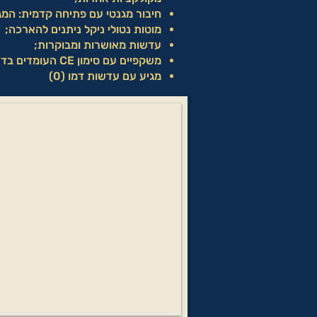
חיבור מגנטי עם פתיחה קדמית: המגנ
מוטות נטולי ניקל ניתנים להארכה;
עדשות מאושרות ומבוקרות;
משקפיים עם סימון CE העומדים בדרישות התקן האירופי.
מגיע עם עדשות דמו (0)