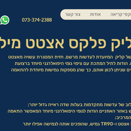
פי קריאה
אודות
צור קשר
073-374-2388
יק פלקס אצטט מילנ
 של קליק המיועדת לעדשות מרשם. חזית המסגרת עשויה מאצטט
 הודות לתיל המתכת עם ציפוי גומי היפואלרגני מיוחד ברצועת
ים שניתן לכוון אותם, כך שהן מספקות גמישות מיוחדת להתאמה
ב של עדשות מתקדמות בעלות שדה ראייה גדול יותר;
 מקטע גמיש באזור האוזניים הודות לגומי היפואלרגני מיוחד המאפשר התאמה
מרכיב;
הרצועה עשויה מפולימרים של 50% אצטט ו-TR90 גמיש, שהופכים אותה לגמישה אפילו יותר