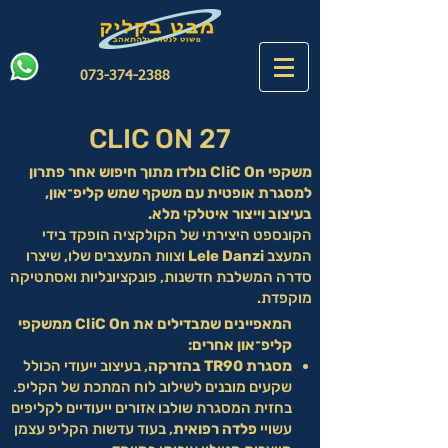
073-374-2388
CLIC ON 27
משקפי CliC On נולדו מתוך חיפוש אחר פתרון
למסגרת אופטית עם משקף שמש קליפ־און,
בעיצוב וייצור איטלקי מלא.
הקונספט היצירתי של הקולקציה הופקד בידי
המעצב
Lele Danzi
וצוות המעצבים שלו, שיצרו
סדרה המשלבת חדשנות, פונקציונליות ואסתטיקה
מוקפדת.
המאפיינים שמבדילים את CliC On ממשקפי
קליפ־און אחרים:
מסגרת TR90 בהזרקה
, בעיצוב ייעודי הכולל
שקעים מובנים לשילוב לוח המתכת של הקליפ.
בחזית המסגרת שולבו אזורים ייעודיים לקליפים
עשויי
פלדה רפואית
, בעוד עדשות הקליפ עצמן