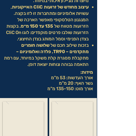
מיוצרות מניילון איכותי במיוחד.
עיצוב מחודש של זרועות CliC האייקוניות
,
עשויות אלומיניום ומתחברות זו לזו בקצה.
המנגנון הטלסקופי מאפשר הארכה של
הזרועות מטווח של
135 עד 150 מ״מ
. בקצות
הזרועות שולבו פרטים מוקפדים: לוגו CliC On
בצדן הפנימי וסמל המותג בצדן החיצוני.
בזכות שילוב חכם של
שלושה חומרים
מתקדמים – TR90, פלדה ואלומיניום –
מתקבלת מסגרת קלת משקל במיוחד, עם רמת
התאמה גבוהה ונוחות יוצאת דופן.
מידות:
אורך העדשות: 53 מ"מ
גשר האף: 20 מ"מ
אורך מוט: 135-150 מ"מ