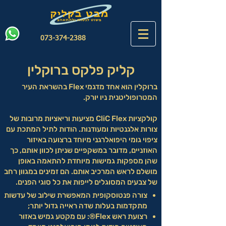
073-374-2388
קליק פלקס ברוקלין
ברוקלין הוא אחד מדגמי Flex בהשראת העיר
המטרופוליטנית ניו יורק.
קולקציות CliC Flex מציעות וריאציות מרובות של
צורות אלגנטיות ומעודנות. הודות לתיל המתכת עם
ציפוי גומי היפואלרגני מיוחד ברצועה באיזור
האוזניים, מדובר במשקפיים שניתן לכוון אותם, כך
שהן מספקות גמישות מיוחדת להתאמה באופן
מושלם לראש המרכיב אותם. הם זמינים במגוון רחב
של צבעים המסוגלים לייפות את כל סוגי הפנים.
צורה פנטוסקופית המאפשרת שילוב של עדשות
מתקדמות בעלות שדה ראייה גדול יותר;
רצועת ראש Flex®: עם מקטע גמיש באזור