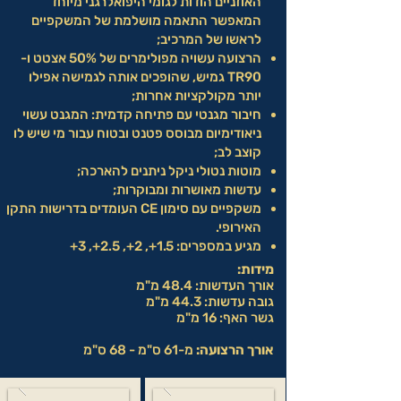
האוזניים הודות לגומי היפואלרגני מיוחד
המאפשר התאמה מושלמת של המשקפיים
לראשו של המרכיב;
הרצועה עשויה מפולימרים של 50% אצטט ו-
TR90 גמיש, שהופכים אותה לגמישה אפילו
יותר מקולקציות אחרות;
חיבור מגנטי עם פתיחה קדמית: המגנט עשוי
ניאודימיום מבוסס פטנט ובטוח עבור מי שיש לו
קוצב לב;
מוטות נטולי ניקל ניתנים להארכה;
עדשות מאושרות ומבוקרות;
משקפיים עם סימון CE העומדים בדרישות התקן
האירופי.
מגיע במספרים: 1.5+, 2+, 2.5+, 3+
מידות:
אורך העדשות: 48.4 מ"מ
גובה עדשות: 44.3 מ"מ
גשר האף: 16 מ"מ
אורך הרצועה:
מ-61 ס"מ - 68 ס"מ