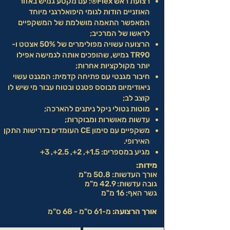
רצועת ראש Flex®: עם מקטע גמיש באזור
האוזניים הודות לגומי היפואלרגני מיוחד
המאפשר התאמה מושלמת של המשקפיים
לראשו של המרכיב;
הרצועה עשויה מפולימרים של 50% אצטט ו-
TR90 גמיש, שהופכים אותה לגמישה אפילו
יותר מקולקציות אחרות;
חיבור מגנטי עם פתיחה קדמית: המגנט עשוי
ניאודימיום מבוסס פטנט ובטוח עבור מי שיש לו
קוצב לב;
מוטות נטולי ניקל ניתנים להארכה;
עדשות מאושרות ומבוקרות;
משקפיים עם סימון CE העומדים בדרישות התקן
האירופי.
מגיע במספרים: 1.5+, 2+, 2.5+, 3+
מידות:
אורך העדשות: 50.8 מ"מ
גובה עדשות: 42.9 מ"מ
גשר האף: 16 מ"מ
אורך הרצועה:
מ-61 ס"מ - 68 ס"מ