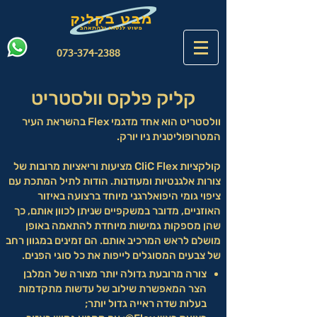
073-374-2388
קליק פלקס וולסטריט
וולסטריט הוא אחד מדגמי Flex בהשראת העיר
המטרופוליטנית ניו יורק.
קולקציות CliC Flex מציעות וריאציות מרובות של
צורות אלגנטיות ומעודנות. הודות לתיל המתכת עם
ציפוי גומי היפואלרגני מיוחד ברצועה באיזור
האוזניים, מדובר במשקפיים שניתן לכוון אותם, כך
שהן מספקות גמישות מיוחדת להתאמה באופן
מושלם לראש המרכיב אותם. הם זמינים במגוון רחב
של צבעים המסוגלים לייפות את כל סוגי הפנים.
צורה מרובעת גדולה יותר מצורה של המלבן
הצר המאפשרת שילוב של עדשות מתקדמות
בעלות שדה ראייה גדול יותר;