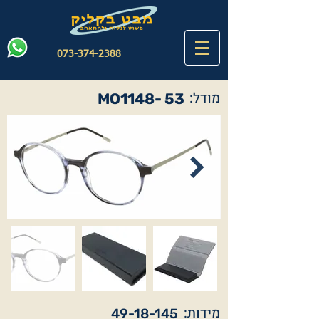
073-374-2388
מודל:
MO1148- 53
מידות:
49-18-145