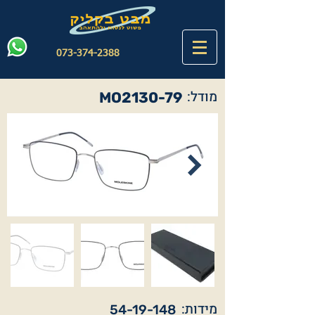
073-374-2388
מודל:
MO2130-79
מידות:
54-19-148