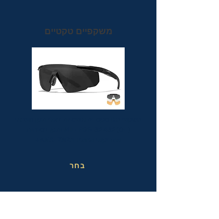
משקפיים טקטיים
משקפי מגן טקטיים אופטיות בעלי תקן הצבאי
MIL-PRF-32432(GL) ותקן בטיחות
אמריקאי מחמיר ANSI Z87.1+
בחר
משקפי בטיחות בעבודה