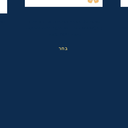
משקפי מגן טקטיים אופטיות בעלי תקן הצבאי
משק
ופי
MIL-PRF-32432(GL) ותקן בטיחות אמריקאי
מחמיר ANSI Z87.1+
בחר