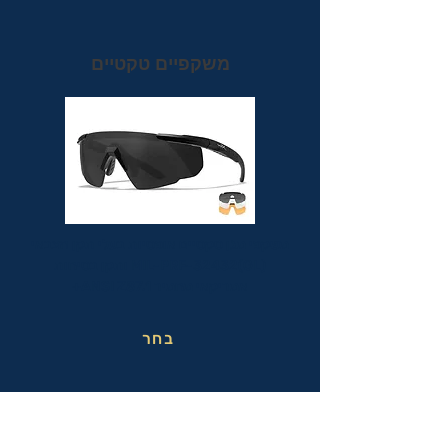
משקפיים טקטיים
משקפי מגן טקטיים אופטיות בעלי תקן הצבאי
MIL-PRF-32432(GL) ותקן בטיחות
אמריקאי מחמיר ANSI Z87.1+
בחר
משקפי בטיחות בעבודה