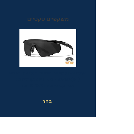
משקפיים טקטיים
משקפי מגן טקטיים אופטיות בעלי תקן הצבאי
MIL-PRF-32432(GL) ותקן בטיחות
אמריקאי מחמיר ANSI Z87.1+
בחר
משקפי בטיחות בעבודה