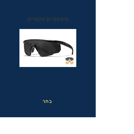
משקפיים טקטיים
משקפי מגן טקטיים אופטיות בעלי תקן הצבאי
MIL-PRF-32432(GL) ותקן בטיחות
אמריקאי מחמיר ANSI Z87.1+
בחר
משקפי בטיחות בעבודה