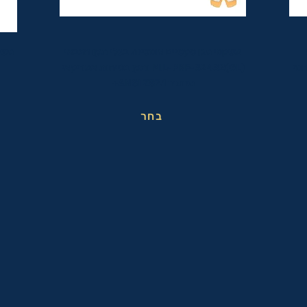
משקפי מגן טקטיים אופטיות בעלי תקן הצבאי
משק
ופי
MIL-PRF-32432(GL) ותקן בטיחות אמריקאי
מחמיר ANSI Z87.1+
בחר