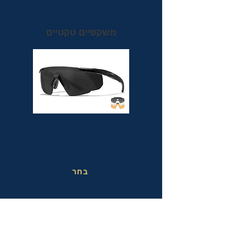
משקפיים טקטיים
משקפי מגן טקטיים אופטיות בעלי תקן הצבאי
MIL-PRF-32432(GL) ותקן בטיחות
אמריקאי מחמיר ANSI Z87.1+
בחר
משקפי בטיחות בעבודה