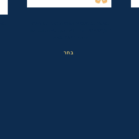
משקפי מגן טקטיים אופטיות בעלי תקן הצבאי
משק
ופי
MIL-PRF-32432(GL) ותקן בטיחות אמריקאי
מחמיר ANSI Z87.1+
בחר