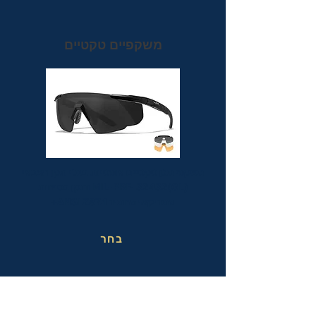
משקפיים טקטיים
משקפי מגן טקטיים אופטיות בעלי תקן הצבאי
MIL-PRF-32432(GL) ותקן בטיחות
אמריקאי מחמיר ANSI Z87.1+
בחר
משקפי בטיחות בעבודה