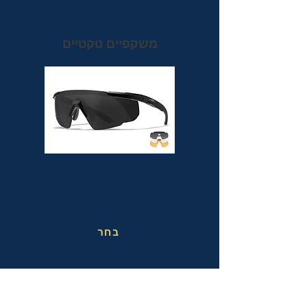
משקפיים טקטיים
משקפי מגן טקטיים אופטיות בעלי תקן הצבאי
MIL-PRF-32432(GL) ותקן בטיחות
אמריקאי מחמיר ANSI Z87.1+
בחר
משקפי בטיחות בעבודה