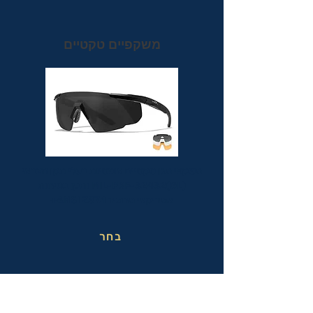
משקפיים טקטיים
משקפי מגן טקטיים אופטיות בעלי תקן הצבאי
MIL-PRF-32432(GL) ותקן בטיחות
אמריקאי מחמיר ANSI Z87.1+
בחר
משקפי בטיחות בעבודה