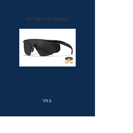
משקפיים טקטיים
משקפי מגן טקטיים אופטיות בעלי תקן הצבאי
MIL-PRF-32432(GL) ותקן בטיחות
אמריקאי מחמיר ANSI Z87.1+
בחר
משקפי בטיחות בעבודה