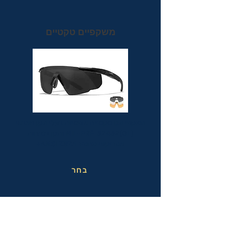
משקפיים טקטיים
משקפי מגן טקטיים אופטיות בעלי תקן הצבאי
MIL-PRF-32432(GL) ותקן בטיחות
אמריקאי מחמיר ANSI Z87.1+
בחר
משקפי בטיחות בעבודה