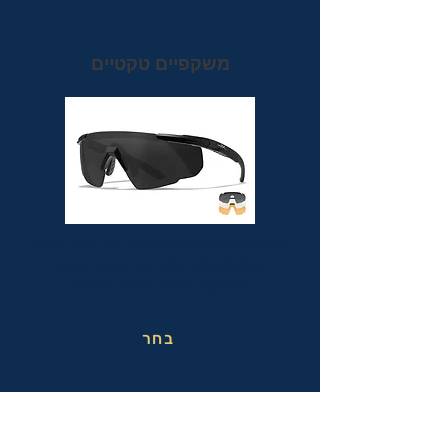
משקפיים טקטיים
משקפי מגן טקטיים אופטיות בעלי תקן הצבאי
MIL-PRF-32432(GL) ותקן בטיחות
אמריקאי מחמיר ANSI Z87.1+
בחר
משקפי בטיחות בעבודה