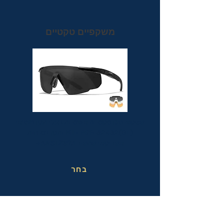
משקפיים טקטיים
משקפי מגן טקטיים אופטיות בעלי תקן הצבאי
MIL-PRF-32432(GL) ותקן בטיחות
אמריקאי מחמיר ANSI Z87.1+
בחר
משקפי בטיחות בעבודה