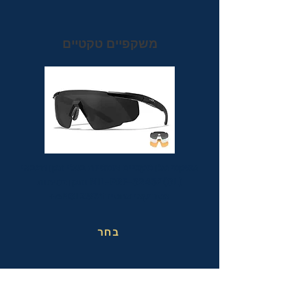
משקפיים טקטיים
משקפי מגן טקטיים אופטיות בעלי תקן הצבאי
MIL-PRF-32432(GL) ותקן בטיחות
אמריקאי מחמיר ANSI Z87.1+
בחר
משקפי בטיחות בעבודה