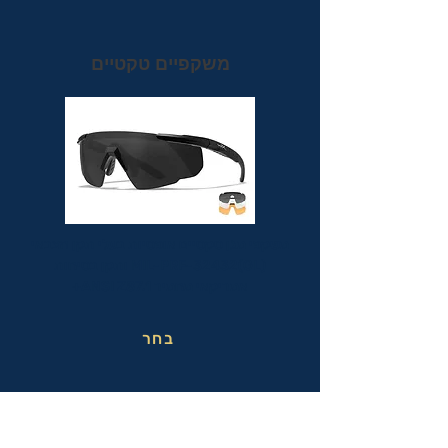
משקפיים טקטיים
משקפי מגן טקטיים אופטיות בעלי תקן הצבאי
MIL-PRF-32432(GL) ותקן בטיחות
אמריקאי מחמיר ANSI Z87.1+
בחר
משקפי בטיחות בעבודה