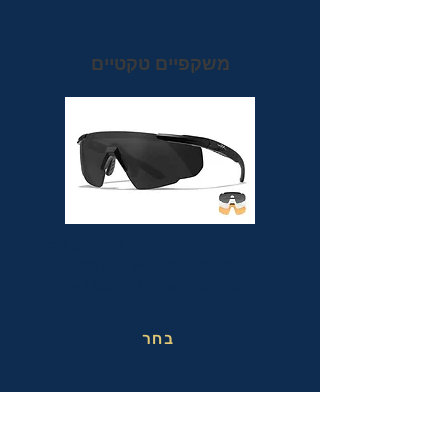
משקפיים טקטיים
משקפי מגן טקטיים אופטיות בעלי תקן הצבאי
MIL-PRF-32432(GL) ותקן בטיחות
אמריקאי מחמיר ANSI Z87.1+
בחר
משקפי בטיחות בעבודה