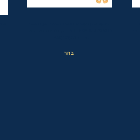
משקפי מגן טקטיים אופטיות בעלי תקן הצבאי
משק
ופי
MIL-PRF-32432(GL) ותקן בטיחות אמריקאי
מחמיר ANSI Z87.1+
בחר