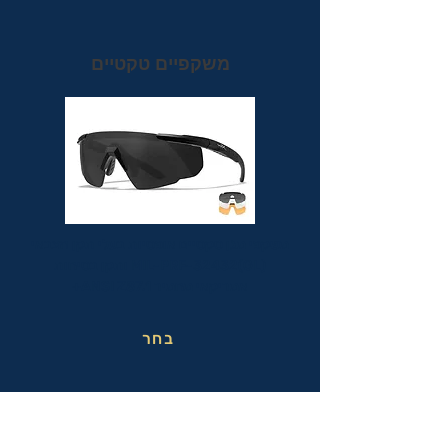
משקפיים טקטיים
משקפי מגן טקטיים אופטיות בעלי תקן הצבאי
MIL-PRF-32432(GL) ותקן בטיחות
אמריקאי מחמיר ANSI Z87.1+
בחר
משקפי בטיחות בעבודה