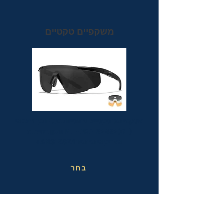
משקפיים טקטיים
משקפי מגן טקטיים אופטיות בעלי תקן הצבאי
MIL-PRF-32432(GL) ותקן בטיחות
אמריקאי מחמיר ANSI Z87.1+
בחר
משקפי בטיחות בעבודה