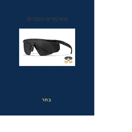
משקפיים טקטיים
משקפי מגן טקטיים אופטיות בעלי תקן הצבאי
MIL-PRF-32432(GL) ותקן בטיחות
אמריקאי מחמיר ANSI Z87.1+
בחר
משקפי בטיחות בעבודה