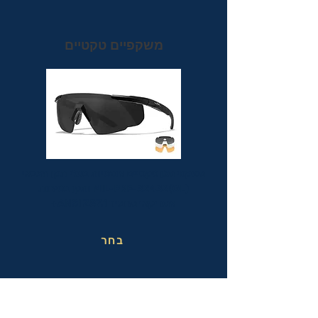
משקפיים טקטיים
משקפי מגן טקטיים אופטיות בעלי תקן הצבאי
MIL-PRF-32432(GL) ותקן בטיחות
אמריקאי מחמיר ANSI Z87.1+
בחר
משקפי בטיחות בעבודה