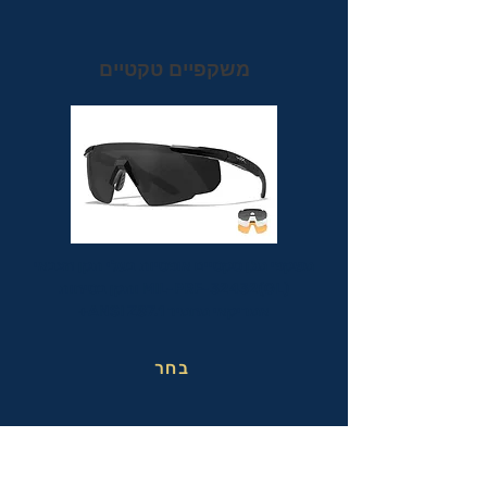
משקפיים טקטיים
משקפי מגן טקטיים אופטיות בעלי תקן הצבאי
MIL-PRF-32432(GL) ותקן בטיחות
אמריקאי מחמיר ANSI Z87.1+
בחר
משקפי בטיחות בעבודה