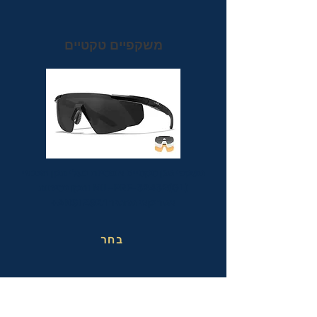
משקפיים טקטיים
משקפי מגן טקטיים אופטיות בעלי תקן הצבאי
MIL-PRF-32432(GL) ותקן בטיחות
אמריקאי מחמיר ANSI Z87.1+
בחר
משקפי בטיחות בעבודה