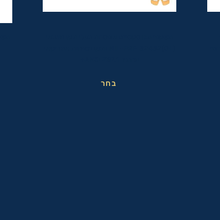
משקפי מגן טקטיים אופטיות בעלי תקן הצבאי
משק
ופי
MIL-PRF-32432(GL) ותקן בטיחות אמריקאי
מחמיר ANSI Z87.1+
בחר