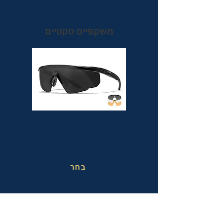
משקפיים טקטיים
משקפי מגן טקטיים אופטיות בעלי תקן הצבאי
MIL-PRF-32432(GL) ותקן בטיחות
אמריקאי מחמיר ANSI Z87.1+
בחר
משקפי בטיחות בעבודה